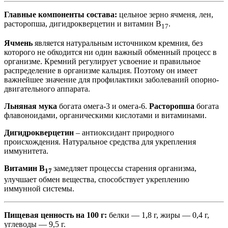
Главные компоненты состава:
цельное зерно ячменя, лен,
расторопша, дигидрокверцетин и витамин В
.
17
Ячмень
является натуральным источником кремния, без
которого не обходится ни один важный обменный процесс в
организме. Кремний регулирует усвоение и правильное
распределение в организме кальция. Поэтому он имеет
важнейшее значение для профилактики заболеваний опорно-
двигательного аппарата.
Льняная мука
богата омега-3 и омега-6.
Расторопша
богата
флавоноидами, органическими кислотами и витаминами.
Дигидрокверцетин
‒ антиоксидант природного
происхождения. Натуральное средства для укрепления
иммунитета.
Витамин В
замедляет процессы старения организма,
17
улучшает обмен вещества, способствует укреплению
иммунной системы.
Пищевая ценность на 100 г:
белки — 1,8 г, жиры — 0,4 г,
углеводы — 9,5 г.