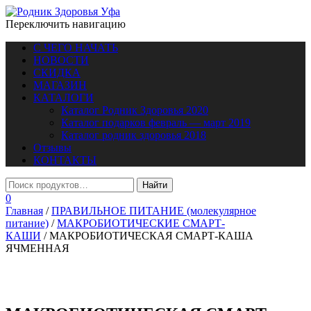
Переключить навигацию
С ЧЕГО НАЧАТЬ
НОВОСТИ
СКИДКА
МАГАЗИН
КАТАЛОГИ
Каталог Родник Здоровья 2020
Каталог подарков февраль — март 2019
Каталог родник здоровья 2018
Отзывы
КОНТАКТЫ
0
Главная
/
ПРАВИЛЬНОЕ ПИТАНИЕ (молекулярное
питание)
/
МАКРОБИОТИЧЕСКИЕ СМАРТ-
КАШИ
/ МАКРОБИОТИЧЕСКАЯ СМАРТ-КАША
ЯЧМЕННАЯ