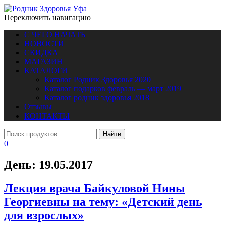
Переключить навигацию
С ЧЕГО НАЧАТЬ
НОВОСТИ
СКИДКА
МАГАЗИН
КАТАЛОГИ
Каталог Родник Здоровья 2020
Каталог подарков февраль — март 2019
Каталог родник здоровья 2018
Отзывы
КОНТАКТЫ
0
День:
19.05.2017
Лекция врача Байкуловой Нины
Георгиевны на тему: «Детский день
для взрослых»